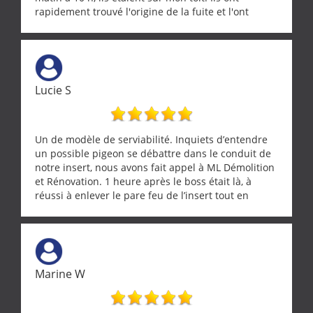
rapidement trouvé l'origine de la fuite et l'ont
réparée efficacement, le tout en un temps record.
Une équipe sérieuse, réactive et compétente. C'est
vraiment rassurant de pouvoir compter sur des
artisans aussi professionnels. Merci encore !
Lucie S
Un de modèle de serviabilité. Inquiets d’entendre
un possible pigeon se débattre dans le conduit de
notre insert, nous avons fait appel à ML Démolition
et Rénovation. 1 heure après le boss était là, à
réussi à enlever le pare feu de l’insert tout en
récupérant avec beaucoup de délicatesse une
tourterelle et s’est ensuite patiemment occupé de
l’oiseau jusqu’à ce qu’il reprenne ses esprits et
puisse s’envoler. Après quoi il a procédé au
ramonage de notre insert avec dextérité et une
Marine W
grande propreté, nous gratifiant également de
nombreux conseils concernant d’autres sujets. Un
entrepreneur comme on souhaite en rencontrer.