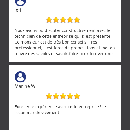
Jeff
Nous avons pu discuter constructivement avec le
technicien de cette entreprise qui s' est présenté.
Ce monsieur est de très bon conseils. Tres
professionnel, il est force de propositions et met en
œuvre des savoirs et savoir-faire pour trouver une
solution a vos problèmes qui vous conviennent. Ça
demande de l écoute et de la considération, ce qui
ne se trouve que chez les pationnés de leur métier.
Merci a ce monsieur pour sa disponibilité
Marine W
Excellente expérience avec cette entreprise ! Je
recommande vivement !