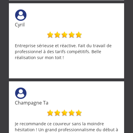
tourterelle et s’est ensuite patiemment occupé de
l’oiseau jusqu’à ce qu’il reprenne ses esprits et
puisse s’envoler. Après quoi il a procédé au
ramonage de notre insert avec dextérité et une
Cyril
grande propreté, nous gratifiant également de
nombreux conseils concernant d’autres sujets. Un
entrepreneur comme on souhaite en rencontrer.
Encore un grand merci à lui.
Entreprise sérieuse et réactive. Fait du travail de
professionnel à des tarifs compétitifs. Belle
réalisation sur mon toit !
Champagne Ta
Je recommande ce couvreur sans la moindre
hésitation ! Un grand professionnalisme du début à