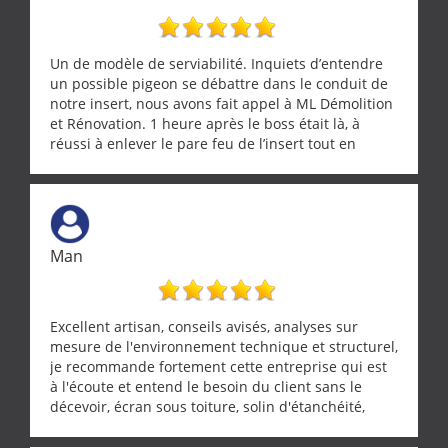
Un de modèle de serviabilité. Inquiets d’entendre
un possible pigeon se débattre dans le conduit de
notre insert, nous avons fait appel à ML Démolition
et Rénovation. 1 heure après le boss était là, à
réussi à enlever le pare feu de l’insert tout en
récupérant avec beaucoup de délicatesse une
tourterelle et s’est ensuite patiemment occupé de
l’oiseau jusqu’à ce qu’il reprenne ses esprits et
puisse s’envoler. Après quoi il a procédé au
ramonage de notre insert avec dextérité et une
Man
grande propreté, nous gratifiant également de
nombreux conseils concernant d’autres sujets. Un
entrepreneur comme on souhaite en rencontrer.
Encore un grand merci à lui.
Excellent artisan, conseils avisés, analyses sur
mesure de l'environnement technique et structurel,
je recommande fortement cette entreprise qui est
à l'écoute et entend le besoin du client sans le
décevoir, écran sous toiture, solin d'étanchéité,
realignement d'une pergola, dalle sous
récupérateur d'eau, tout a été parfaitement mis en