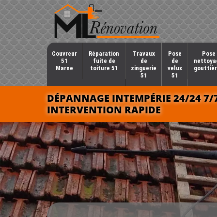
Couvreur
Réparation
Travaux
Pose
Pose 
51
fuite de
de
de
nettoya
Marne
toiture 51
zinguerie
velux
gouttièr
51
51
DÉPANNAGE INTEMPÉRIE 24/24 7/
INTERVENTION RAPIDE