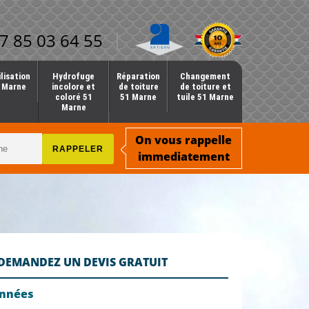
7 85 03 64 55
lisation
Hydrofuge
Réparation
Changement
1 Marne
incolore et
de toiture
de toiture et
coloré 51
51 Marne
tuile 51 Marne
Marne
On vous rappelle
immediatement
DEMANDEZ UN DEVIS GRATUIT
onnées