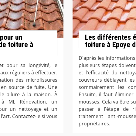
 pour un
Les différentes 
e toiture à
toiture à Epoye 
D'après les informations
t pour sa longévité, le
plusieurs étapes doivent 
ux réguliers à effectuer.
et l'efficacité du netto
mation des microfissures
couvreurs déblayent les g
 en source de fuite. Une
sommairement les cond
e allure à la maison. À
Ensuite, il faut élimin
 à ML Rénovation, un
mousses. Cela va être su
pour un nettoyage et un
passer à l'étape de ri
’art. Contactez-le si vous
traitement anti-mous
propriétaires.