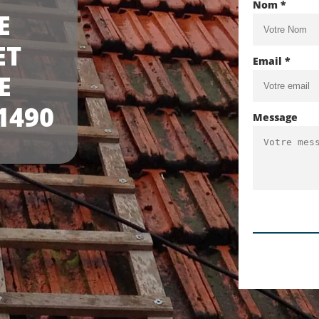
Nom *
E
ET
Email *
E
1490
Message