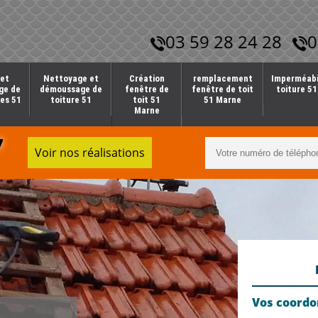
03 59 28 24 28
0
et
Nettoyage et
Création
remplacement
Imperméabi
ge de
démoussage de
fenêtre de
fenêtre de toit
toiture 5
es 51
toiture 51
toit 51
51 Marne
Marne
7
Voir nos réalisations
Vos coord