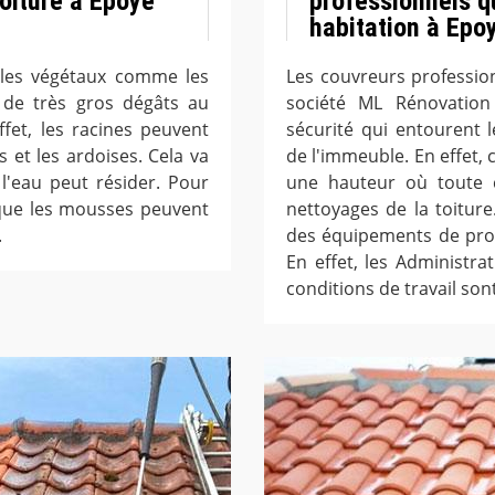
toiture à Epoye
professionnels qu
habitation à Epo
 les végétaux comme les
Les couvreurs profession
 de très gros dégâts au
société ML Rénovation
fet, les racines peuvent
sécurité qui entourent l
s et les ardoises. Cela va
de l'immeuble. En effet, c
 l'eau peut résider. Pour
une hauteur où toute c
t que les mousses peuvent
nettoyages de la toiture
.
des équipements de prote
En effet, les Administr
conditions de travail sont