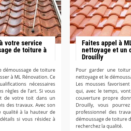
à votre service
Faites appel à M
age de toiture à
nettoyage et un 
Drouilly
de démoussage de toiture
Pour garder une toitur
esser à ML Rénovation. Ce
nettoyage et le démoussa
alifications nécessaires
Les mousses favorisent 
s règles de l’art. Si vous
qui, avec le temps, von
état de votre toit dans un
couverture propre donn
is des travaux. Avec son
Drouilly, vous pourr
e qualité à la hauteur de
professionnel des trav
détails si vous résidez à
démoussage de toiture dan
recherchez la qualité.