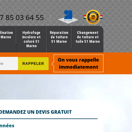
7 85 03 64 55
lisation
Hydrofuge
Réparation
Changement
1 Marne
incolore et
de toiture
de toiture et
coloré 51
51 Marne
tuile 51 Marne
Marne
On vous rappelle
immediatement
DEMANDEZ UN DEVIS GRATUIT
onnées