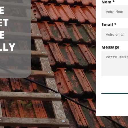
Nom *
E
ET
Email *
E
LLY
Message