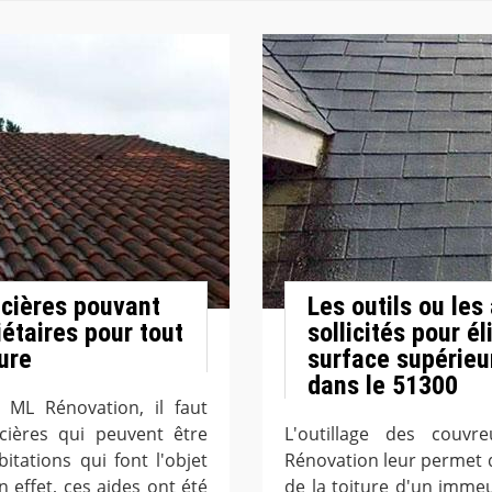
ncières pouvant
Les outils ou les
iétaires pour tout
sollicités pour é
ture
surface supérieur
dans le 51300
e ML Rénovation, il faut
ncières qui peuvent être
L'outillage des couvr
itations qui font l'objet
Rénovation leur permet d
n effet, ces aides ont été
de la toiture d'un immeu