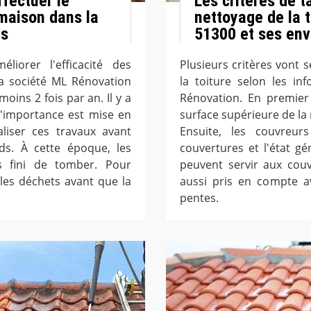
fectuer le
Les critères de t
 maison dans la
nettoyage de la t
ns
51300 et ses env
liorer l'efficacité des
Plusieurs critères vont s
la société ML Rénovation
la toiture selon les in
moins 2 fois par an. Il y a
Rénovation. En premier 
 l'importance est mise en
surface supérieure de la 
aliser ces travaux avant
Ensuite, les couvreu
ids. À cette époque, les
couvertures et l'état gé
es fini de tomber. Pour
peuvent servir aux cou
r les déchets avant que la
aussi pris en compte a
pentes.