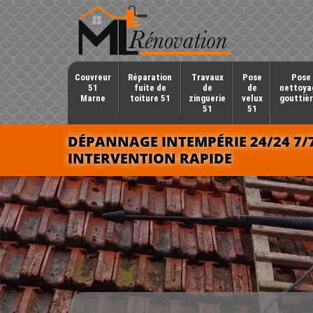
Couvreur
Réparation
Travaux
Pose
Pose 
51
fuite de
de
de
nettoya
Marne
toiture 51
zinguerie
velux
gouttièr
51
51
DÉPANNAGE INTEMPÉRIE 24/24 7/
INTERVENTION RAPIDE