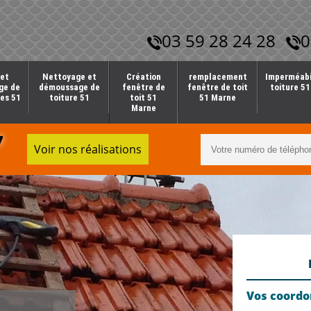
03 59 28 24 28
0
et
Nettoyage et
Création
remplacement
Imperméabi
ge de
démoussage de
fenêtre de
fenêtre de toit
toiture 5
es 51
toiture 51
toit 51
51 Marne
Marne
7
Voir nos réalisations
Vos coord