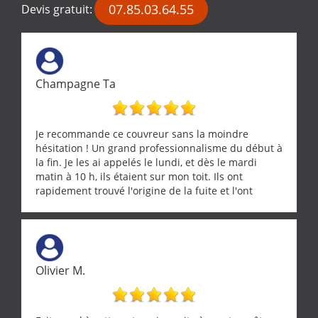
07.85.03.64.55
Devis gratuit:
Champagne Ta
Je recommande ce couvreur sans la moindre
hésitation ! Un grand professionnalisme du début à
la fin. Je les ai appelés le lundi, et dès le mardi
matin à 10 h, ils étaient sur mon toit. Ils ont
rapidement trouvé l'origine de la fuite et l'ont
réparée efficacement, le tout en un temps record.
Une équipe sérieuse, réactive et compétente. C'est
vraiment rassurant de pouvoir compter sur des
artisans aussi professionnels. Merci encore !
Olivier M.