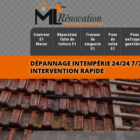
Couvreur
Réparation
Travaux
Pose
Pose 
51
fuite de
de
de
nettoya
Marne
toiture 51
zinguerie
velux
gouttièr
51
51
DÉPANNAGE INTEMPÉRIE 24/24 7/
INTERVENTION RAPIDE