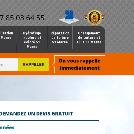
7 85 03 64 55
lisation
Hydrofuge
Réparation
Changement
1 Marne
incolore et
de toiture
de toiture et
coloré 51
51 Marne
tuile 51 Marne
Marne
On vous rappelle
immediatement
DEMANDEZ UN DEVIS GRATUIT
onnées