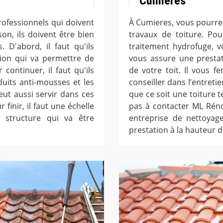
Cumieres
ofessionnels qui doivent
À Cumieres, vous pourre
on, ils doivent être bien
travaux de toiture. P
 D'abord, il faut qu'ils
traitement hydrofuge, vo
ion qui va permettre de
vous assure une prestat
 continuer, il faut qu'ils
de votre toit. Il vous 
duits anti-mousses et les
conseiller dans l’entretie
ut aussi servir dans ces
que ce soit une toiture t
finir, il faut une échelle
pas à contacter ML Réno
 structure qui va être
entreprise de nettoyag
prestation à la hauteur d