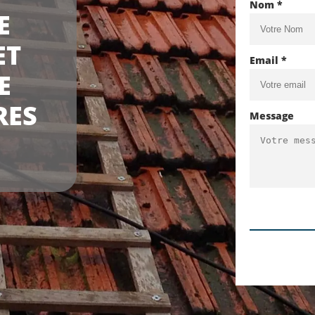
Nom *
E
ET
Email *
E
RES
Message