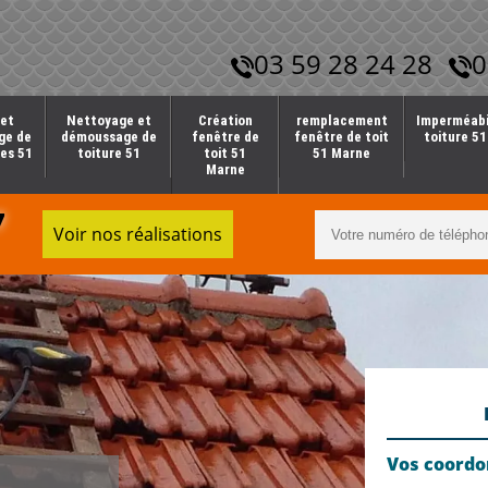
03 59 28 24 28
0
et
Nettoyage et
Création
remplacement
Imperméabi
ge de
démoussage de
fenêtre de
fenêtre de toit
toiture 5
es 51
toiture 51
toit 51
51 Marne
Marne
7
Voir nos réalisations
Vos coord