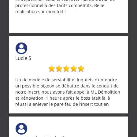
professionnel à des tarifs compétitifs. Belle
réalisation sur mon toit !
Lucie S
Un de modèle de serviabilité. Inquiets d’entendre
un possible pigeon se débattre dans le conduit de
notre insert, nous avons fait appel à ML Démolition
et Rénovation. 1 heure après le boss était là, à
réussi à enlever le pare feu de l’insert tout en
récupérant avec beaucoup de délicatesse une
tourterelle et s’est ensuite patiemment occupé de
l’oiseau jusqu’à ce qu’il reprenne ses esprits et
puisse s’envoler. Après quoi il a procédé au
ramonage de notre insert avec dextérité et une