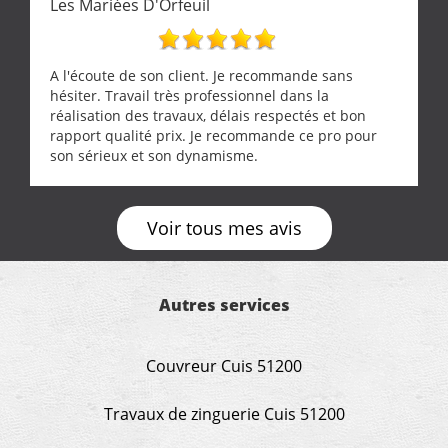
Les Mariées D'Orfeuil
grande propreté, nous gratifiant également de
nombreux conseils concernant d’autres sujets. Un
entrepreneur comme on souhaite en rencontrer.
Encore un grand merci à lui.
A l'écoute de son client. Je recommande sans
hésiter. Travail très professionnel dans la
réalisation des travaux, délais respectés et bon
rapport qualité prix. Je recommande ce pro pour
son sérieux et son dynamisme.
Voir tous mes avis
Autres services
Couvreur Cuis 51200
Travaux de zinguerie Cuis 51200