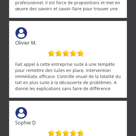
professionnel, il est force de propositions et met en
œuvre des savoirs et savoir-faire pour trouver une
solution a vos problèmes qui vous conviennent. Ça
demande de l écoute et de la considération, ce qui
ne se trouve que chez les pationnés de leur métier.
Merci a ce monsieur pour sa disponibilité
Olivier M.
Fait appel à cette entreprise suite à une tempête
pour remettre des tuiles en place. Intervention
immédiate, efficace. Contrôle visuel de la totalité du
toit en plus suite à la découverte de problèmes. A
donné les explications sans faire de différence
entre nous deux. A recommander
Sophie D