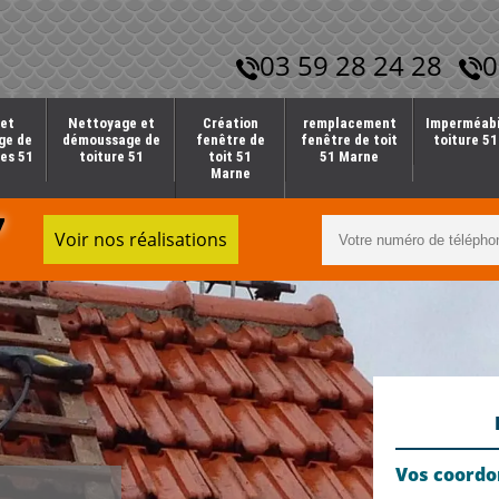
03 59 28 24 28
0
et
Nettoyage et
Création
remplacement
Imperméabi
ge de
démoussage de
fenêtre de
fenêtre de toit
toiture 5
es 51
toiture 51
toit 51
51 Marne
Marne
7
Voir nos réalisations
Vos coord