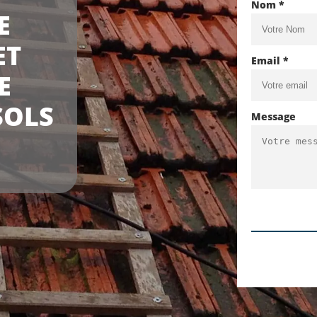
Nom *
E
ET
Email *
E
SOLS
Message