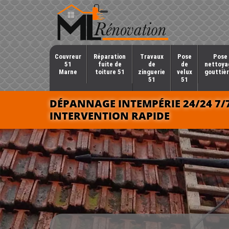
Couvreur
Réparation
Travaux
Pose
Pose 
51
fuite de
de
de
nettoya
Marne
toiture 51
zinguerie
velux
gouttièr
51
51
DÉPANNAGE INTEMPÉRIE 24/24 7/
INTERVENTION RAPIDE