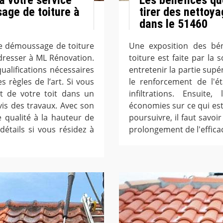
age de toiture à
tirer des nettoya
dans le 51460
de démoussage de toiture
Une exposition des bén
dresser à ML Rénovation.
toiture est faite par l
ualifications nécessaires
entretenir la partie supér
s règles de l’art. Si vous
le renforcement de l'ét
état de votre toit dans un
infiltrations. Ensuite
is des travaux. Avec son
économies sur ce qui es
e qualité à la hauteur de
poursuivre, il faut savoi
détails si vous résidez à
prolongement de l'efficac