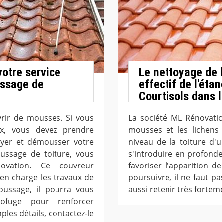
votre service
Le nettoyage de l
ussage de
effectif de l'étan
Courtisols dans 
vrir de mousses. Si vous
La société ML Rénovati
x, vous devez prendre
mousses et les lichens
yer et démousser votre
niveau de la toiture d'
ussage de toiture, vous
s'introduire en profondeu
vation. Ce couvreur
favoriser l'apparition d
en charge les travaux de
poursuivre, il ne faut p
oussage, il pourra vous
aussi retenir très forteme
ofuge pour renforcer
ples détails, contactez-le