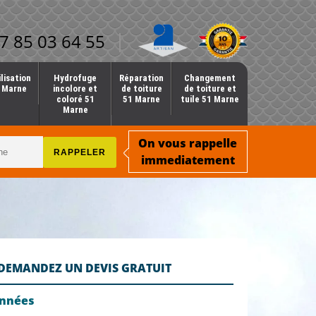
7 85 03 64 55
lisation
Hydrofuge
Réparation
Changement
1 Marne
incolore et
de toiture
de toiture et
coloré 51
51 Marne
tuile 51 Marne
Marne
On vous rappelle
immediatement
DEMANDEZ UN DEVIS GRATUIT
onnées