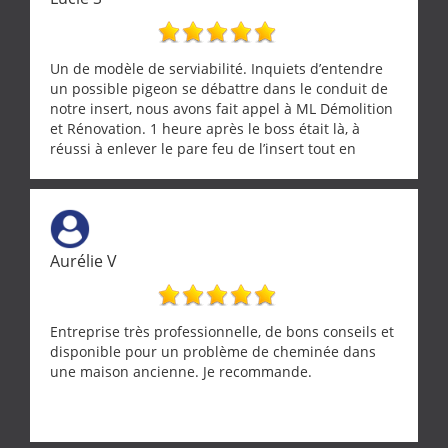
Un de modèle de serviabilité. Inquiets d’entendre
un possible pigeon se débattre dans le conduit de
notre insert, nous avons fait appel à ML Démolition
et Rénovation. 1 heure après le boss était là, à
réussi à enlever le pare feu de l’insert tout en
récupérant avec beaucoup de délicatesse une
tourterelle et s’est ensuite patiemment occupé de
l’oiseau jusqu’à ce qu’il reprenne ses esprits et
puisse s’envoler. Après quoi il a procédé au
ramonage de notre insert avec dextérité et une
Aurélie V
grande propreté, nous gratifiant également de
nombreux conseils concernant d’autres sujets. Un
entrepreneur comme on souhaite en rencontrer.
Encore un grand merci à lui.
Entreprise très professionnelle, de bons conseils et
disponible pour un problème de cheminée dans
une maison ancienne. Je recommande.