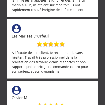
la fin. Je les ai appelés le lundi, et dès le mardi
matin à 10 h, ils étaient sur mon toit. Ils ont
rapidement trouvé l'origine de la fuite et l'ont
réparée efficacement, le tout en un temps record.
Une équipe sérieuse, réactive et compétente. C'est
vraiment rassurant de pouvoir compter sur des
artisans aussi professionnels. Merci encore !
Les Mariées D'Orfeuil
A l'écoute de son client. Je recommande sans
hésiter. Travail très professionnel dans la
réalisation des travaux, délais respectés et bon
rapport qualité prix. Je recommande ce pro pour
son sérieux et son dynamisme.
Olivier M.