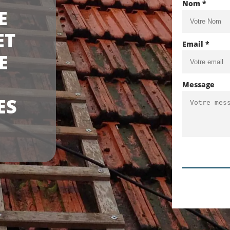
Nom *
E
ET
Email *
E
Message
ES