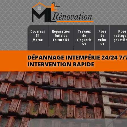
Couvreur
Réparation
Travaux
Pose
Pose 
51
fuite de
de
de
nettoya
Marne
toiture 51
zinguerie
velux
gouttièr
51
51
DÉPANNAGE INTEMPÉRIE 24/24 7/
INTERVENTION RAPIDE