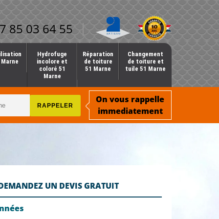
7 85 03 64 55
lisation
Hydrofuge
Réparation
Changement
1 Marne
incolore et
de toiture
de toiture et
coloré 51
51 Marne
tuile 51 Marne
Marne
On vous rappelle
immediatement
DEMANDEZ UN DEVIS GRATUIT
onnées