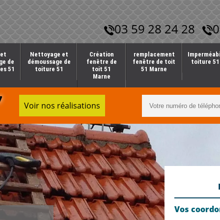
03 59 28 24 28
0
et
Nettoyage et
Création
remplacement
Imperméabi
ge de
démoussage de
fenêtre de
fenêtre de toit
toiture 5
es 51
toiture 51
toit 51
51 Marne
Marne
7
Voir nos réalisations
Vos coord