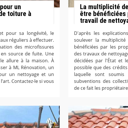
 pour un
La multiplicité d
e toiture à
être bénéficiées 
travail de nettoy
t pour sa longévité, le
D'après les explication
ux réguliers à effectuer.
soulever la multiplicit
mation des microfissures
bénéficiées par les prop
 en source de fuite. Une
des travaux de nettoyage 
e allure à la maison. À
décidées par l'État et l
ser à ML Rénovation, un
possible que des crédits
pour un nettoyage et un
laquelle sont soumis l
’art. Contactez-le si vous
subventions des collecti
de ce fait les propriétair