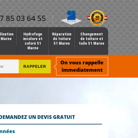
7 85 03 64 55
lisation
Hydrofuge
Réparation
Changement
1 Marne
incolore et
de toiture
de toiture et
coloré 51
51 Marne
tuile 51 Marne
Marne
On vous rappelle
immediatement
DEMANDEZ UN DEVIS GRATUIT
onnées