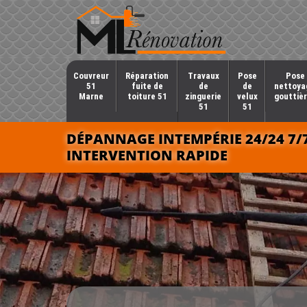
Couvreur
Réparation
Travaux
Pose
Pose 
51
fuite de
de
de
nettoya
Marne
toiture 51
zinguerie
velux
gouttièr
51
51
DÉPANNAGE INTEMPÉRIE 24/24 7/
INTERVENTION RAPIDE