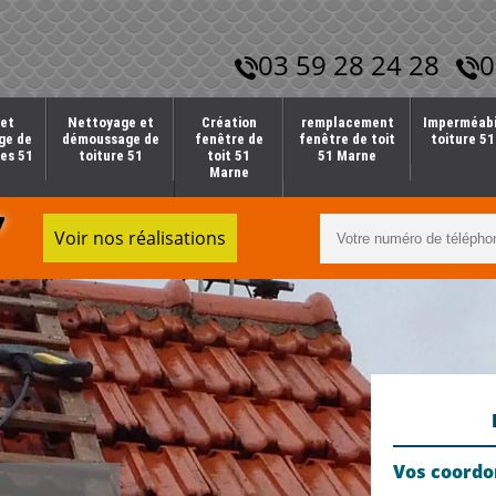
03 59 28 24 28
0
et
Nettoyage et
Création
remplacement
Imperméabi
ge de
démoussage de
fenêtre de
fenêtre de toit
toiture 5
es 51
toiture 51
toit 51
51 Marne
Marne
7
Voir nos réalisations
Vos coord