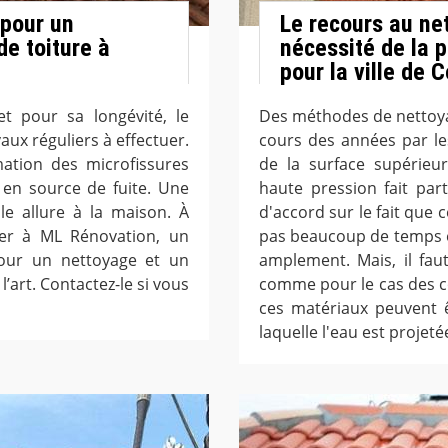
 pour un
Le recours au net
e toiture à
nécessité de la 
pour la ville de
t pour sa longévité, le
Des méthodes de nettoyag
ux réguliers à effectuer.
cours des années par le
mation des microfissures
de la surface supérieu
 en source de fuite. Une
haute pression fait pa
e allure à la maison. À
d'accord sur le fait que 
er à ML Rénovation, un
pas beaucoup de temps et 
pour un nettoyage et un
amplement. Mais, il fau
’art. Contactez-le si vous
comme pour le cas des co
ces matériaux peuvent ê
laquelle l'eau est projeté