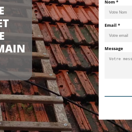
Nom *
E
ET
Email *
E
MAIN
Message