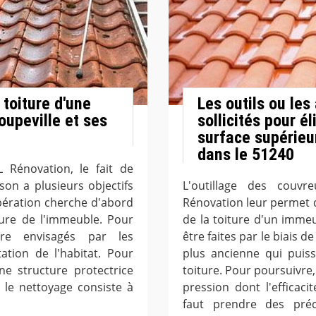
 toiture d'une
Les outils ou les
oupeville et ses
sollicités pour é
surface supérieu
dans le 51240
L Rénovation, le fait de
son a plusieurs objectifs
L'outillage des couvr
 opération cherche d'abord
Rénovation leur permet d
ture de l'immeuble. Pour
de la toiture d'un immeu
tre envisagés par les
être faites par le biais d
ation de l'habitat. Pour
plus ancienne qui puis
une structure protectrice
toiture. Pour poursuivre,
, le nettoyage consiste à
pression dont l'efficac
faut prendre des préc