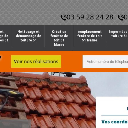
03 59 28 24 28
0
et
Nettoyage et
Création
remplacement
Imperméabi
ge de
démoussage de
fenêtre de
fenêtre de toit
toiture 5
es 51
toiture 51
toit 51
51 Marne
Marne
7
Voir nos réalisations
Vos coord