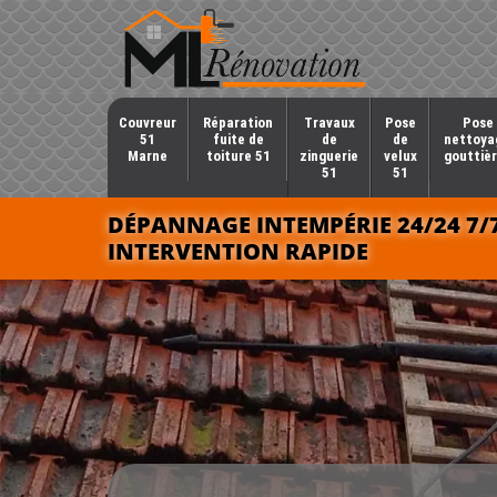
Couvreur
Réparation
Travaux
Pose
Pose 
51
fuite de
de
de
nettoya
Marne
toiture 51
zinguerie
velux
gouttièr
51
51
DÉPANNAGE INTEMPÉRIE 24/24 7/
INTERVENTION RAPIDE