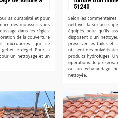
age de toiture à
toiture d'un imm
51240
our sa durabilité et pour
Selon les commentaires 
ésence des mousses, vous
nettoyer la surface supé
ussage dans les règles.
équipés pour qu'ils ass
ioration de la couverture
disposent d'un nettoye
es micropores qui se
préserver les tuiles et l
gel et le dégel. Pour la
utilisent des pulvérisat
 pour un nettoyage et un
produits hydrofuges. Un
opérations de préservatio
ou un échafaudage pou
nettoyée.