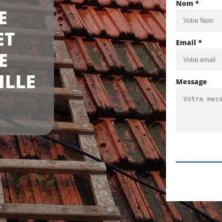
Nom *
E
ET
Email *
E
ILLE
Message