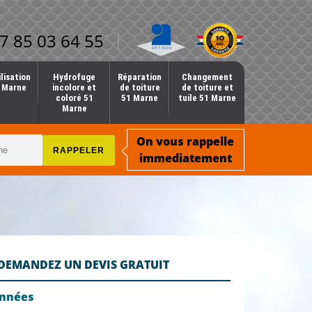
7 85 03 64 55
lisation
Hydrofuge
Réparation
Changement
1 Marne
incolore et
de toiture
de toiture et
coloré 51
51 Marne
tuile 51 Marne
Marne
On vous rappelle
immediatement
DEMANDEZ UN DEVIS GRATUIT
onnées