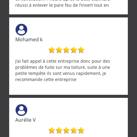
réussi à enlever le pare feu de l’insert tout en
récupérant avec beaucoup de délicatesse une
tourterelle et s’est ensuite patiemment occupé de
l’oiseau jusqu’à ce qu’il reprenne ses esprits et
puisse s’envoler. Après quoi il a procédé au
ramonage de notre insert avec dextérité et une
Mohamed k
grande propreté, nous gratifiant également de
nombreux conseils concernant d’autres sujets. Un
entrepreneur comme on souhaite en rencontrer.
Encore un grand merci à lui.
J’ai fait appel à cette entreprise donc pour des
problèmes de fuite sur ma toiture, suite à une
petite tempête ils sont venus rapidement, je
recommande cette entreprise
Aurélie V