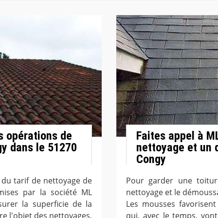
es opérations de
Faites appel à M
gy dans le 51270
nettoyage et un 
Congy
n du tarif de nettoyage de
Pour garder une toitur
smises par la société ML
nettoyage et le démoussa
urer la superficie de la
Les mousses favorisent 
re l'objet des nettoyages.
qui, avec le temps, von