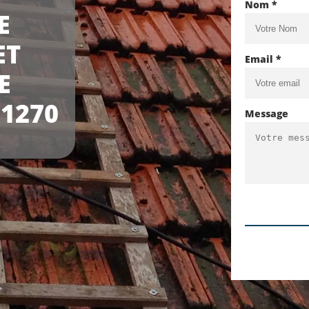
Nom *
E
ET
Email *
E
1270
Message