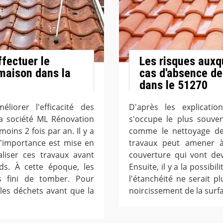
fectuer le
Les risques auxqu
 maison dans la
cas d'absence de
dans le 51270
liorer l'efficacité des
D'après les explicatio
la société ML Rénovation
s'occupe le plus souven
moins 2 fois par an. Il y a
comme le nettoyage de 
 l'importance est mise en
travaux peut amener 
aliser ces travaux avant
couverture qui vont dev
ids. À cette époque, les
Ensuite, il y a la possibil
es fini de tomber. Pour
l'étanchéité ne serait pl
r les déchets avant que la
noircissement de la surf