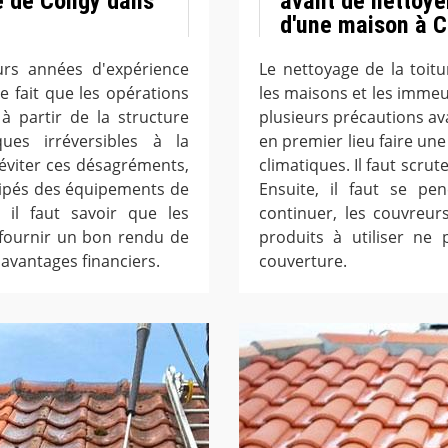
le de Congy dans
avant de nettoye
d'une maison à C
urs années d'expérience
Le nettoyage de la toit
le fait que les opérations
les maisons et les immeub
 à partir de la structure
plusieurs précautions ava
ues irréversibles à la
en premier lieu faire une
éviter ces désagréments,
climatiques. Il faut scrut
uipés des équipements de
Ensuite, il faut se pe
, il faut savoir que les
continuer, les couvreur
 fournir un bon rendu de
produits à utiliser ne
es avantages financiers.
couverture.