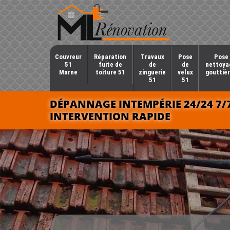
Couvreur
Réparation
Travaux
Pose
Pose 
51
fuite de
de
de
nettoya
Marne
toiture 51
zinguerie
velux
gouttièr
51
51
DÉPANNAGE INTEMPÉRIE 24/24 7/
INTERVENTION RAPIDE