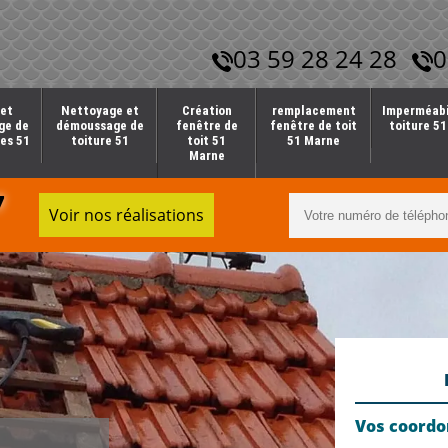
03 59 28 24 28
0
et
Nettoyage et
Création
remplacement
Imperméabi
ge de
démoussage de
fenêtre de
fenêtre de toit
toiture 5
es 51
toiture 51
toit 51
51 Marne
Marne
7
Voir nos réalisations
Vos coord