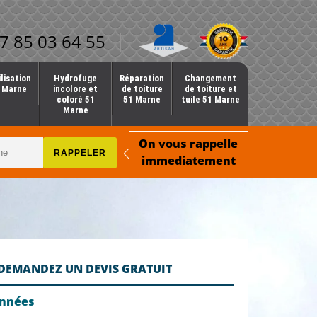
7 85 03 64 55
lisation
Hydrofuge
Réparation
Changement
1 Marne
incolore et
de toiture
de toiture et
coloré 51
51 Marne
tuile 51 Marne
Marne
On vous rappelle
immediatement
DEMANDEZ UN DEVIS GRATUIT
onnées