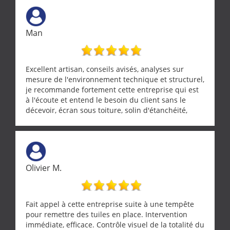
vraiment rassurant de pouvoir compter sur des
artisans aussi professionnels. Merci encore !
Man
Excellent artisan, conseils avisés, analyses sur
mesure de l'environnement technique et structurel,
je recommande fortement cette entreprise qui est
à l'écoute et entend le besoin du client sans le
décevoir, écran sous toiture, solin d'étanchéité,
realignement d'une pergola, dalle sous
récupérateur d'eau, tout a été parfaitement mis en
œuvre sans besoin d'y revenir. confiance assurée.
Olivier M.
Fait appel à cette entreprise suite à une tempête
pour remettre des tuiles en place. Intervention
immédiate, efficace. Contrôle visuel de la totalité du