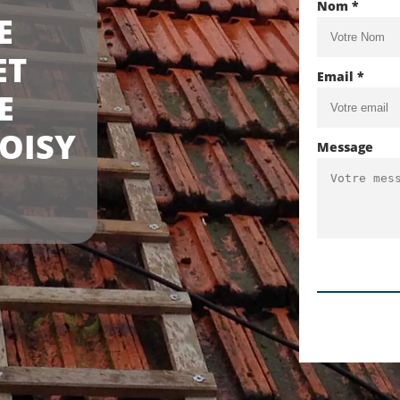
Nom *
E
ET
Email *
E
OISY
Message