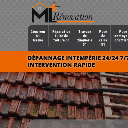
Couvreur
Réparation
Travaux
Pose
Pose 
51
fuite de
de
de
nettoya
Marne
toiture 51
zinguerie
velux
gouttièr
51
51
DÉPANNAGE INTEMPÉRIE 24/24 7/
INTERVENTION RAPIDE