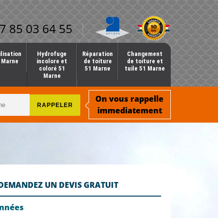
7 85 03 64 55
lisation
Hydrofuge
Réparation
Changement
1 Marne
incolore et
de toiture
de toiture et
coloré 51
51 Marne
tuile 51 Marne
Marne
On vous rappelle
immediatement
DEMANDEZ UN DEVIS GRATUIT
onnées