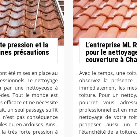
te pression et la
L’entreprise ML 
aines précautions
pour le nettoyag
couverture à Ch
ont été mises en place au
Avec le temps, une toit
essionnels. Le nettoyage
observez la présence
on par une nettoyeuse à
immédiatement les mes
odes. Tout le monde est
toiture. Pour un netto
s efficace et ne nécessite
pourrez vous adres
it, un seul passage suffit
professionnel est en me
la n'est pas conséquence
nettoyage de votre toi
es ou en ardoises. Ainsi,
proposer aussi un t
la très forte pression à
l’étanchéité de la toitur