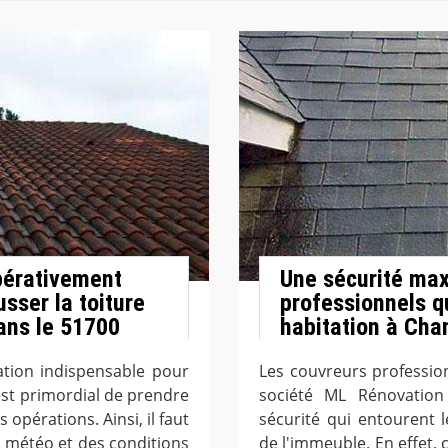
pérativement
Une sécurité max
sser la toiture
professionnels qu
ans le 51700
habitation à Cha
ation indispensable pour
Les couvreurs profession
 est primordial de prendre
société ML Rénovation
opérations. Ainsi, il faut
sécurité qui entourent l
la météo et des conditions
de l'immeuble. En effet, c