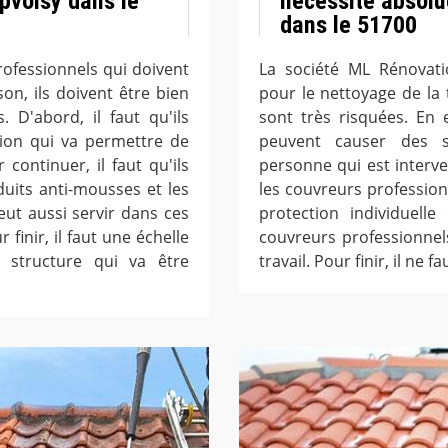
pvoisy dans le
nécessité absolu
dans le 51700
ofessionnels qui doivent
La société ML Rénovati
on, ils doivent être bien
pour le nettoyage de la t
 D'abord, il faut qu'ils
sont très risquées. En e
ion qui va permettre de
peuvent causer des sé
 continuer, il faut qu'ils
personne qui est interv
duits anti-mousses et les
les couvreurs professio
ut aussi servir dans ces
protection individuelle
finir, il faut une échelle
couvreurs professionnel
 structure qui va être
travail. Pour finir, il ne 