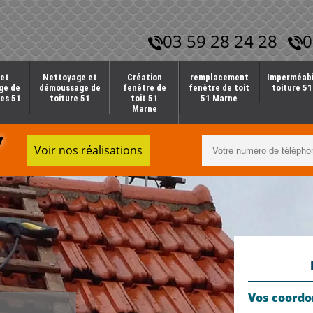
03 59 28 24 28
0
et
Nettoyage et
Création
remplacement
Imperméabi
ge de
démoussage de
fenêtre de
fenêtre de toit
toiture 5
es 51
toiture 51
toit 51
51 Marne
Marne
7
Voir nos réalisations
Vos coord