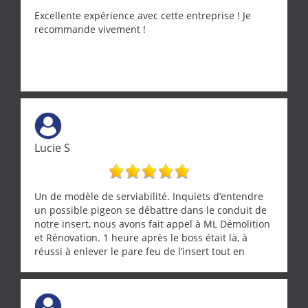
Excellente expérience avec cette entreprise ! Je
recommande vivement !
Lucie S
Un de modèle de serviabilité. Inquiets d’entendre
un possible pigeon se débattre dans le conduit de
notre insert, nous avons fait appel à ML Démolition
et Rénovation. 1 heure après le boss était là, à
réussi à enlever le pare feu de l’insert tout en
récupérant avec beaucoup de délicatesse une
tourterelle et s’est ensuite patiemment occupé de
l’oiseau jusqu’à ce qu’il reprenne ses esprits et
puisse s’envoler. Après quoi il a procédé au