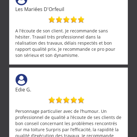
ramonage de notre insert avec dextérité et une
Les Mariées D'Orfeuil
grande propreté, nous gratifiant également de
nombreux conseils concernant d’autres sujets. Un
entrepreneur comme on souhaite en rencontrer.
Encore un grand merci à lui.
A l'écoute de son client. Je recommande sans
hésiter. Travail très professionnel dans la
réalisation des travaux, délais respectés et bon
rapport qualité prix. Je recommande ce pro pour
son sérieux et son dynamisme.
Edie G.
Personnage particulier avec de l’humour. Un
professionnel de qualité a l’écoute de ses clients de
bon conseil concernant les problèmes rencontrés
sur ma toiture Surpris par l’efficacité, la rapidité la
qualité d’exécution des travaux. Je recommande