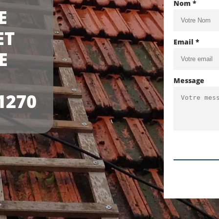
Nom *
E
ET
Email *
E
Message
1270