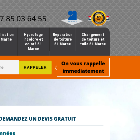
7 85 03 64 55
lisation
Hydrofuge
Réparation
Changement
1 Marne
incolore et
de toiture
de toiture et
coloré 51
51 Marne
tuile 51 Marne
Marne
On vous rappelle
immediatement
DEMANDEZ UN DEVIS GRATUIT
onnées