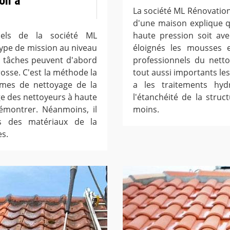
on à
La société ML Rénovation 
d'une maison explique q
nnels de la société ML
haute pression soit ave
type de mission au niveau
éloignés les mousses et
es tâches peuvent d'abord
professionnels du netto
brosse. C'est la méthode la
tout aussi importants les
rmes de nettoyage de la
a les traitements hyd
age des nettoyeurs à haute
l'étanchéité de la stru
démontrer. Néanmoins, il
moins.
is des matériaux de la
es.