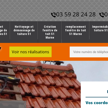
03 59 28 24 28
0
et
Nettoyage et
Création
remplacement
Imperméabi
ge de
démoussage de
fenêtre de
fenêtre de toit
toiture 5
es 51
toiture 51
toit 51
51 Marne
Marne
7
Voir nos réalisations
Vos coord