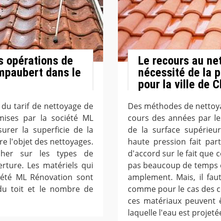
es opérations de
Le recours au net
ampaubert dans le
nécessité de la 
pour la ville de
n du tarif de nettoyage de
Des méthodes de nettoyag
smises par la société ML
cours des années par le
urer la superficie de la
de la surface supérieu
re l'objet des nettoyages.
haute pression fait pa
cher sur les types de
d'accord sur le fait que 
erture. Les matériels qui
pas beaucoup de temps et 
iété ML Rénovation sont
amplement. Mais, il fau
du toit et le nombre de
comme pour le cas des co
ces matériaux peuvent ê
laquelle l'eau est projeté