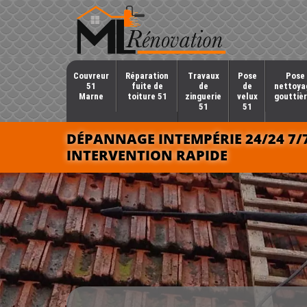
Couvreur
Réparation
Travaux
Pose
Pose 
51
fuite de
de
de
nettoya
Marne
toiture 51
zinguerie
velux
gouttièr
51
51
DÉPANNAGE INTEMPÉRIE 24/24 7/
INTERVENTION RAPIDE