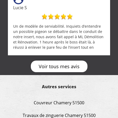
Lucie S
Un de modèle de serviabilité. Inquiets d’entendre
un possible pigeon se débattre dans le conduit de
notre insert, nous avons fait appel à ML Démolition
et Rénovation. 1 heure après le boss était là, à
réussi à enlever le pare feu de l’insert tout en
récupérant avec beaucoup de délicatesse une
tourterelle et s’est ensuite patiemment occupé de
l’oiseau jusqu’à ce qu’il reprenne ses esprits et
Voir tous mes avis
puisse s’envoler. Après quoi il a procédé au
ramonage de notre insert avec dextérité et une
grande propreté, nous gratifiant également de
nombreux conseils concernant d’autres sujets. Un
Autres services
entrepreneur comme on souhaite en rencontrer.
Encore un grand merci à lui.
Couvreur Chamery 51500
Travaux de zinguerie Chamery 51500