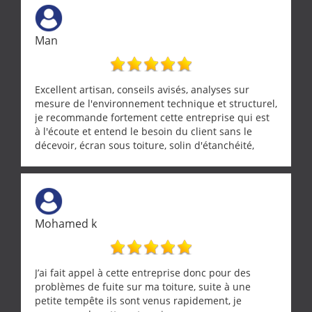
ne se trouve que chez les pationnés de leur métier.
Merci a ce monsieur pour sa disponibilité
Man
Excellent artisan, conseils avisés, analyses sur
mesure de l'environnement technique et structurel,
je recommande fortement cette entreprise qui est
à l'écoute et entend le besoin du client sans le
décevoir, écran sous toiture, solin d'étanchéité,
realignement d'une pergola, dalle sous
récupérateur d'eau, tout a été parfaitement mis en
œuvre sans besoin d'y revenir. confiance assurée.
Mohamed k
J’ai fait appel à cette entreprise donc pour des
problèmes de fuite sur ma toiture, suite à une
petite tempête ils sont venus rapidement, je