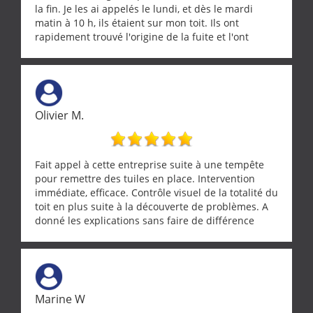
la fin. Je les ai appelés le lundi, et dès le mardi
matin à 10 h, ils étaient sur mon toit. Ils ont
rapidement trouvé l'origine de la fuite et l'ont
réparée efficacement, le tout en un temps record.
Une équipe sérieuse, réactive et compétente. C'est
vraiment rassurant de pouvoir compter sur des
artisans aussi professionnels. Merci encore !
Olivier M.
Fait appel à cette entreprise suite à une tempête
pour remettre des tuiles en place. Intervention
immédiate, efficace. Contrôle visuel de la totalité du
toit en plus suite à la découverte de problèmes. A
donné les explications sans faire de différence
entre nous deux. A recommander
Marine W