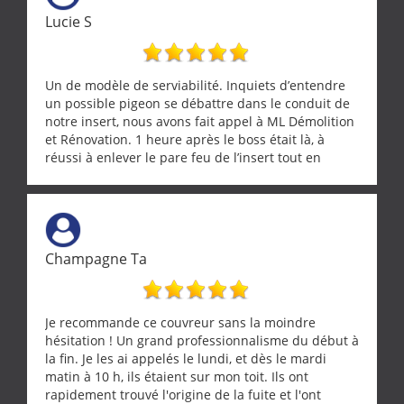
Lucie S
Un de modèle de serviabilité. Inquiets d’entendre
un possible pigeon se débattre dans le conduit de
notre insert, nous avons fait appel à ML Démolition
et Rénovation. 1 heure après le boss était là, à
réussi à enlever le pare feu de l’insert tout en
récupérant avec beaucoup de délicatesse une
tourterelle et s’est ensuite patiemment occupé de
l’oiseau jusqu’à ce qu’il reprenne ses esprits et
puisse s’envoler. Après quoi il a procédé au
ramonage de notre insert avec dextérité et une
Champagne Ta
grande propreté, nous gratifiant également de
nombreux conseils concernant d’autres sujets. Un
entrepreneur comme on souhaite en rencontrer.
Encore un grand merci à lui.
Je recommande ce couvreur sans la moindre
hésitation ! Un grand professionnalisme du début à
la fin. Je les ai appelés le lundi, et dès le mardi
matin à 10 h, ils étaient sur mon toit. Ils ont
rapidement trouvé l'origine de la fuite et l'ont