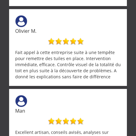
réparée efficacement, le tout en un temps record.
Une équipe sérieuse, réactive et compétente. C'est
vraiment rassurant de pouvoir compter sur des
artisans aussi professionnels. Merci encore !
Olivier M.
Fait appel à cette entreprise suite à une tempête
pour remettre des tuiles en place. Intervention
immédiate, efficace. Contrôle visuel de la totalité du
toit en plus suite à la découverte de problèmes. A
donné les explications sans faire de différence
entre nous deux. A recommander
Man
Excellent artisan, conseils avisés, analyses sur