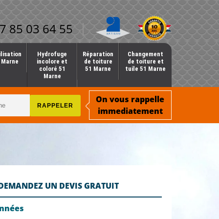
7 85 03 64 55
lisation
Hydrofuge
Réparation
Changement
1 Marne
incolore et
de toiture
de toiture et
coloré 51
51 Marne
tuile 51 Marne
Marne
On vous rappelle
immediatement
DEMANDEZ UN DEVIS GRATUIT
onnées