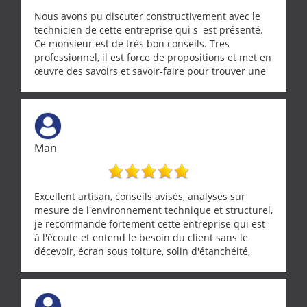
Nous avons pu discuter constructivement avec le
technicien de cette entreprise qui s' est présenté.
Ce monsieur est de très bon conseils. Tres
professionnel, il est force de propositions et met en
œuvre des savoirs et savoir-faire pour trouver une
solution a vos problèmes qui vous conviennent. Ça
demande de l écoute et de la considération, ce qui
ne se trouve que chez les pationnés de leur métier.
Merci a ce monsieur pour sa disponibilité
Man
Excellent artisan, conseils avisés, analyses sur
mesure de l'environnement technique et structurel,
je recommande fortement cette entreprise qui est
à l'écoute et entend le besoin du client sans le
décevoir, écran sous toiture, solin d'étanchéité,
realignement d'une pergola, dalle sous
récupérateur d'eau, tout a été parfaitement mis en
œuvre sans besoin d'y revenir. confiance assurée.