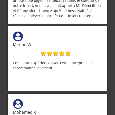
un possible pigeon se débattre dans le conduit de
notre insert, nous avons fait appel à ML Démolition
et Rénovation. 1 heure après le boss était là, à
réussi à enlever le pare feu de l’insert tout en
récupérant avec beaucoup de délicatesse une
tourterelle et s’est ensuite patiemment occupé de
l’oiseau jusqu’à ce qu’il reprenne ses esprits et
puisse s’envoler. Après quoi il a procédé au
ramonage de notre insert avec dextérité et une
Marine W
grande propreté, nous gratifiant également de
nombreux conseils concernant d’autres sujets. Un
entrepreneur comme on souhaite en rencontrer.
Encore un grand merci à lui.
Excellente expérience avec cette entreprise ! Je
recommande vivement !
Mohamed k