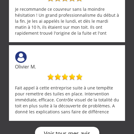
Je recommande ce couvreur sans la moindre
hésitation ! Un grand professionnalisme du début à
la fin. Je les ai appelés le lundi, et dès le mardi
matin à 10 h, ils étaient sur mon toit. Ils ont
rapidement trouvé l'origine de la fuite et l'ont
réparée efficacement, le tout en un temps record.
Une équipe sérieuse, réactive et compétente. C'est
vraiment rassurant de pouvoir compter sur des
artisans aussi professionnels. Merci encore !
Olivier M.
Fait appel à cette entreprise suite à une tempête
pour remettre des tuiles en place. Intervention
immédiate, efficace. Contrôle visuel de la totalité du
toit en plus suite à la découverte de problèmes. A
donné les explications sans faire de différence
entre nous deux. A recommander
Voir tous mes avis