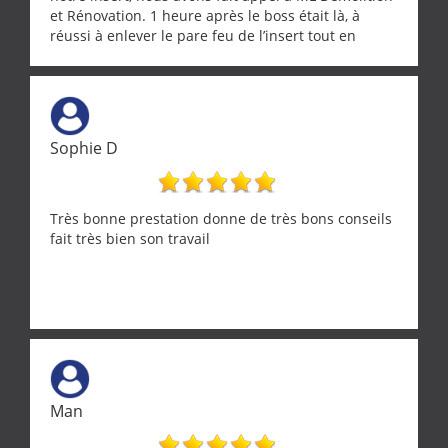
et Rénovation. 1 heure après le boss était là, à
réussi à enlever le pare feu de l’insert tout en
récupérant avec beaucoup de délicatesse une
tourterelle et s’est ensuite patiemment occupé de
l’oiseau jusqu’à ce qu’il reprenne ses esprits et
puisse s’envoler. Après quoi il a procédé au
ramonage de notre insert avec dextérité et une
Sophie D
grande propreté, nous gratifiant également de
nombreux conseils concernant d’autres sujets. Un
entrepreneur comme on souhaite en rencontrer.
Encore un grand merci à lui.
Très bonne prestation donne de très bons conseils
fait très bien son travail
Man