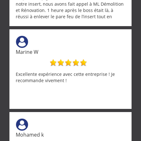
notre insert, nous avons fait appel à ML Démolition
et Rénovation. 1 heure après le boss était là, à
réussi à enlever le pare feu de l’insert tout en
récupérant avec beaucoup de délicatesse une
tourterelle et s’est ensuite patiemment occupé de
l’oiseau jusqu’à ce qu’il reprenne ses esprits et
puisse s’envoler. Après quoi il a procédé au
ramonage de notre insert avec dextérité et une
Marine W
grande propreté, nous gratifiant également de
nombreux conseils concernant d’autres sujets. Un
entrepreneur comme on souhaite en rencontrer.
Encore un grand merci à lui.
Excellente expérience avec cette entreprise ! Je
recommande vivement !
Mohamed k