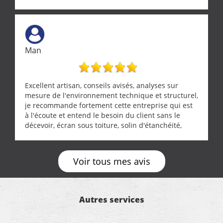
réparée efficacement, le tout en un temps record.
Une équipe sérieuse, réactive et compétente. C'est
vraiment rassurant de pouvoir compter sur des
artisans aussi professionnels. Merci encore !
Man
Excellent artisan, conseils avisés, analyses sur
mesure de l'environnement technique et structurel,
je recommande fortement cette entreprise qui est
à l'écoute et entend le besoin du client sans le
décevoir, écran sous toiture, solin d'étanchéité,
realignement d'une pergola, dalle sous
récupérateur d'eau, tout a été parfaitement mis en
œuvre sans besoin d'y revenir. confiance assurée.
Voir tous mes avis
Autres services