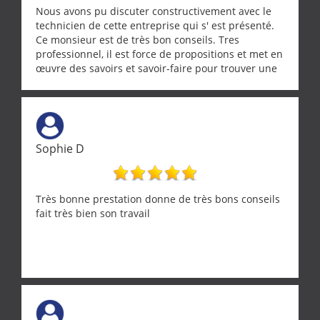
Encore un grand merci à lui.
Nous avons pu discuter constructivement avec le
technicien de cette entreprise qui s' est présenté.
Ce monsieur est de très bon conseils. Tres
professionnel, il est force de propositions et met en
œuvre des savoirs et savoir-faire pour trouver une
solution a vos problèmes qui vous conviennent. Ça
demande de l écoute et de la considération, ce qui
ne se trouve que chez les pationnés de leur métier.
Merci a ce monsieur pour sa disponibilité
Sophie D
Très bonne prestation donne de très bons conseils
fait très bien son travail