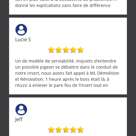
donné les explications sans faire de différence
entre nous deux. A recommander
Lucie S
Un de modèle de serviabilité. Inquiets d’entendre
un possible pigeon se débattre dans le conduit de
notre insert, nous avons fait appel à ML Démolition
et Rénovation. 1 heure après le boss était là, à
réussi à enlever le pare feu de l’insert tout en
récupérant avec beaucoup de délicatesse une
tourterelle et s’est ensuite patiemment occupé de
l’oiseau jusqu’à ce qu’il reprenne ses esprits et
puisse s’envoler. Après quoi il a procédé au
ramonage de notre insert avec dextérité et une
Jeff
grande propreté, nous gratifiant également de
nombreux conseils concernant d’autres sujets. Un
entrepreneur comme on souhaite en rencontrer.