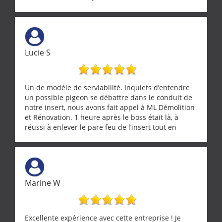
Lucie S
Un de modèle de serviabilité. Inquiets d’entendre
un possible pigeon se débattre dans le conduit de
notre insert, nous avons fait appel à ML Démolition
et Rénovation. 1 heure après le boss était là, à
réussi à enlever le pare feu de l’insert tout en
récupérant avec beaucoup de délicatesse une
tourterelle et s’est ensuite patiemment occupé de
l’oiseau jusqu’à ce qu’il reprenne ses esprits et
puisse s’envoler. Après quoi il a procédé au
ramonage de notre insert avec dextérité et une
Marine W
grande propreté, nous gratifiant également de
nombreux conseils concernant d’autres sujets. Un
entrepreneur comme on souhaite en rencontrer.
Encore un grand merci à lui.
Excellente expérience avec cette entreprise ! Je