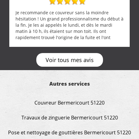
Je recommande ce couvreur sans la moindre
hésitation ! Un grand professionnalisme du début à
la fin. Je les ai appelés le lundi, et dès le mardi
matin à 10 h, ils étaient sur mon toit. Ils ont
rapidement trouvé l'origine de la fuite et l'ont
réparée efficacement, le tout en un temps record.
Une équipe sérieuse, réactive et compétente. C'est
vraiment rassurant de pouvoir compter sur des
Voir tous mes avis
artisans aussi professionnels. Merci encore !
Autres services
Couvreur Bermericourt 51220
Travaux de zinguerie Bermericourt 51220
Pose et nettoyage de gouttières Bermericourt 51220