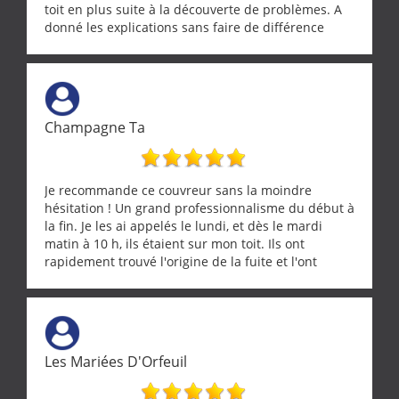
toit en plus suite à la découverte de problèmes. A
donné les explications sans faire de différence
entre nous deux. A recommander
Champagne Ta
Je recommande ce couvreur sans la moindre
hésitation ! Un grand professionnalisme du début à
la fin. Je les ai appelés le lundi, et dès le mardi
matin à 10 h, ils étaient sur mon toit. Ils ont
rapidement trouvé l'origine de la fuite et l'ont
réparée efficacement, le tout en un temps record.
Une équipe sérieuse, réactive et compétente. C'est
vraiment rassurant de pouvoir compter sur des
artisans aussi professionnels. Merci encore !
Les Mariées D'Orfeuil