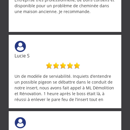
disponible pour un problème de cheminée dans
une maison ancienne. Je recommande.
Lucie S
Un de modèle de serviabilité. Inquiets d’entendre
un possible pigeon se débattre dans le conduit de
notre insert, nous avons fait appel à ML Démolition
et Rénovation. 1 heure après le boss était là, à
réussi à enlever le pare feu de l’insert tout en
récupérant avec beaucoup de délicatesse une
tourterelle et s’est ensuite patiemment occupé de
l’oiseau jusqu’à ce qu’il reprenne ses esprits et
puisse s’envoler. Après quoi il a procédé au
ramonage de notre insert avec dextérité et une