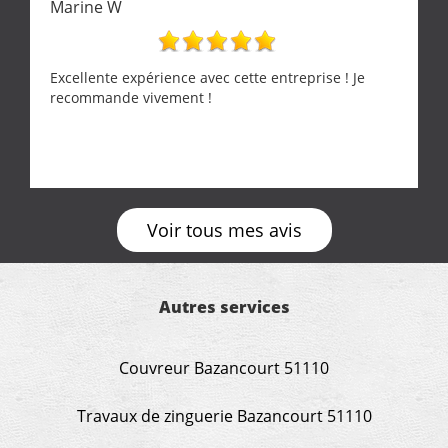
Marine W
grande propreté, nous gratifiant également de
nombreux conseils concernant d’autres sujets. Un
entrepreneur comme on souhaite en rencontrer.
Encore un grand merci à lui.
Excellente expérience avec cette entreprise ! Je
recommande vivement !
Voir tous mes avis
Autres services
Couvreur Bazancourt 51110
Travaux de zinguerie Bazancourt 51110