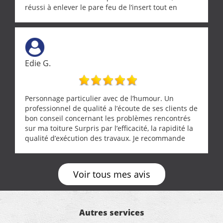
réussi à enlever le pare feu de l’insert tout en
récupérant avec beaucoup de délicatesse une
tourterelle et s’est ensuite patiemment occupé de
l’oiseau jusqu’à ce qu’il reprenne ses esprits et
puisse s’envoler. Après quoi il a procédé au
ramonage de notre insert avec dextérité et une
Edie G.
grande propreté, nous gratifiant également de
nombreux conseils concernant d’autres sujets. Un
entrepreneur comme on souhaite en rencontrer.
Encore un grand merci à lui.
Personnage particulier avec de l’humour. Un
professionnel de qualité a l’écoute de ses clients de
bon conseil concernant les problèmes rencontrés
sur ma toiture Surpris par l’efficacité, la rapidité la
qualité d’exécution des travaux. Je recommande
cette entreprise !
Voir tous mes avis
Autres services