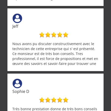
réparée efficacement, le tout en un temps record.
Une équipe sérieuse, réactive et compétente. C'est
vraiment rassurant de pouvoir compter sur des
artisans aussi professionnels. Merci encore !
Jeff
Nous avons pu discuter constructivement avec le
technicien de cette entreprise qui s' est présenté.
Ce monsieur est de très bon conseils. Tres
professionnel, il est force de propositions et met en
œuvre des savoirs et savoir-faire pour trouver une
solution a vos problèmes qui vous conviennent. Ça
demande de l écoute et de la considération, ce qui
ne se trouve que chez les pationnés de leur métier.
Merci a ce monsieur pour sa disponibilité
Sophie D
Très bonne prestation donne de très bons conseils