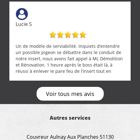
Lucie S
Un de modèle de serviabilité. Inquiets d’entendre
un possible pigeon se débattre dans le conduit de
notre insert, nous avons fait appel à ML Démolition
et Rénovation. 1 heure après le boss était là, à
réussi à enlever le pare feu de l’insert tout en
récupérant avec beaucoup de délicatesse une
tourterelle et s’est ensuite patiemment occupé de
l’oiseau jusqu’à ce qu’il reprenne ses esprits et
Voir tous mes avis
puisse s’envoler. Après quoi il a procédé au
ramonage de notre insert avec dextérité et une
grande propreté, nous gratifiant également de
nombreux conseils concernant d’autres sujets. Un
Autres services
entrepreneur comme on souhaite en rencontrer.
Encore un grand merci à lui.
Couvreur Aulnay Aux Planches 51130