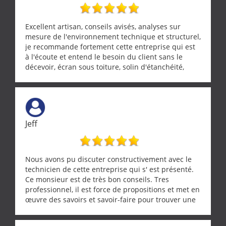
Excellent artisan, conseils avisés, analyses sur
mesure de l'environnement technique et structurel,
je recommande fortement cette entreprise qui est
à l'écoute et entend le besoin du client sans le
décevoir, écran sous toiture, solin d'étanchéité,
realignement d'une pergola, dalle sous
récupérateur d'eau, tout a été parfaitement mis en
œuvre sans besoin d'y revenir. confiance assurée.
Jeff
Nous avons pu discuter constructivement avec le
technicien de cette entreprise qui s' est présenté.
Ce monsieur est de très bon conseils. Tres
professionnel, il est force de propositions et met en
œuvre des savoirs et savoir-faire pour trouver une
solution a vos problèmes qui vous conviennent. Ça
demande de l écoute et de la considération, ce qui