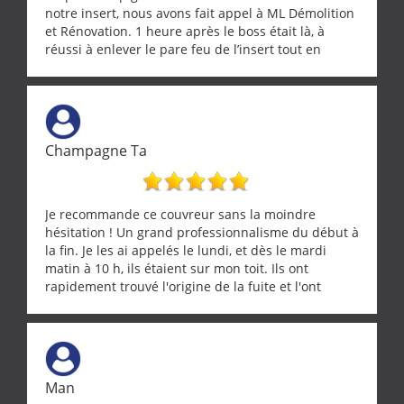
notre insert, nous avons fait appel à ML Démolition
et Rénovation. 1 heure après le boss était là, à
réussi à enlever le pare feu de l’insert tout en
récupérant avec beaucoup de délicatesse une
tourterelle et s’est ensuite patiemment occupé de
l’oiseau jusqu’à ce qu’il reprenne ses esprits et
puisse s’envoler. Après quoi il a procédé au
ramonage de notre insert avec dextérité et une
Champagne Ta
grande propreté, nous gratifiant également de
nombreux conseils concernant d’autres sujets. Un
entrepreneur comme on souhaite en rencontrer.
Encore un grand merci à lui.
Je recommande ce couvreur sans la moindre
hésitation ! Un grand professionnalisme du début à
la fin. Je les ai appelés le lundi, et dès le mardi
matin à 10 h, ils étaient sur mon toit. Ils ont
rapidement trouvé l'origine de la fuite et l'ont
réparée efficacement, le tout en un temps record.
Une équipe sérieuse, réactive et compétente. C'est
vraiment rassurant de pouvoir compter sur des
artisans aussi professionnels. Merci encore !
Man