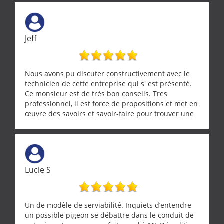
Jeff
Nous avons pu discuter constructivement avec le
technicien de cette entreprise qui s' est présenté.
Ce monsieur est de très bon conseils. Tres
professionnel, il est force de propositions et met en
œuvre des savoirs et savoir-faire pour trouver une
solution a vos problèmes qui vous conviennent. Ça
demande de l écoute et de la considération, ce qui
ne se trouve que chez les pationnés de leur métier.
Merci a ce monsieur pour sa disponibilité
Lucie S
Un de modèle de serviabilité. Inquiets d’entendre
un possible pigeon se débattre dans le conduit de