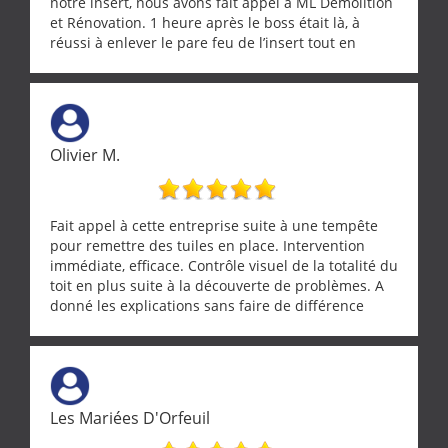
notre insert, nous avons fait appel à ML Démolition
et Rénovation. 1 heure après le boss était là, à
réussi à enlever le pare feu de l’insert tout en
récupérant avec beaucoup de délicatesse une
tourterelle et s’est ensuite patiemment occupé de
l’oiseau jusqu’à ce qu’il reprenne ses esprits et
puisse s’envoler. Après quoi il a procédé au
ramonage de notre insert avec dextérité et une
Olivier M.
grande propreté, nous gratifiant également de
nombreux conseils concernant d’autres sujets. Un
entrepreneur comme on souhaite en rencontrer.
Encore un grand merci à lui.
Fait appel à cette entreprise suite à une tempête
pour remettre des tuiles en place. Intervention
immédiate, efficace. Contrôle visuel de la totalité du
toit en plus suite à la découverte de problèmes. A
donné les explications sans faire de différence
entre nous deux. A recommander
Les Mariées D'Orfeuil