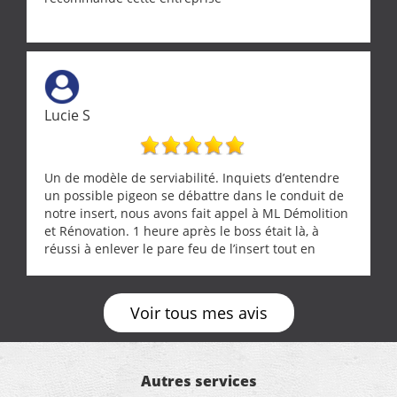
Lucie S
Un de modèle de serviabilité. Inquiets d’entendre
un possible pigeon se débattre dans le conduit de
notre insert, nous avons fait appel à ML Démolition
et Rénovation. 1 heure après le boss était là, à
réussi à enlever le pare feu de l’insert tout en
récupérant avec beaucoup de délicatesse une
tourterelle et s’est ensuite patiemment occupé de
l’oiseau jusqu’à ce qu’il reprenne ses esprits et
Voir tous mes avis
puisse s’envoler. Après quoi il a procédé au
ramonage de notre insert avec dextérité et une
grande propreté, nous gratifiant également de
nombreux conseils concernant d’autres sujets. Un
Autres services
entrepreneur comme on souhaite en rencontrer.