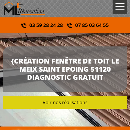
03 59 28 24 28
07 85 03 64 55
{CRÉATION FENÊTRE DE TOIT LE
MEIX SAINT EPOING 51120
DIAGNOSTIC GRATUIT
Voir nos réalisations