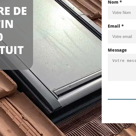
Nom *
RE DE
IN
Email *
0
TUIT
Message