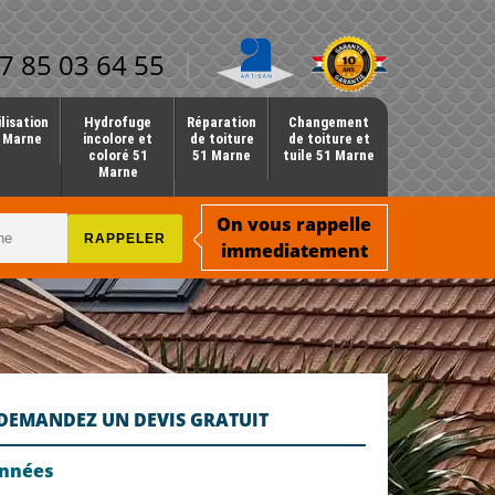
7 85 03 64 55
lisation
Hydrofuge
Réparation
Changement
1 Marne
incolore et
de toiture
de toiture et
coloré 51
51 Marne
tuile 51 Marne
Marne
On vous rappelle
immediatement
DEMANDEZ UN DEVIS GRATUIT
onnées