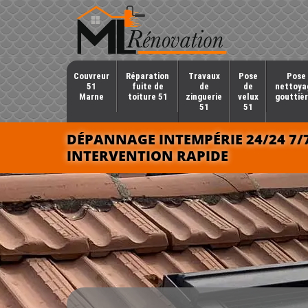
Couvreur
Réparation
Travaux
Pose
Pose 
51
fuite de
de
de
nettoya
Marne
toiture 51
zinguerie
velux
gouttièr
51
51
DÉPANNAGE INTEMPÉRIE 24/24 7/
INTERVENTION RAPIDE