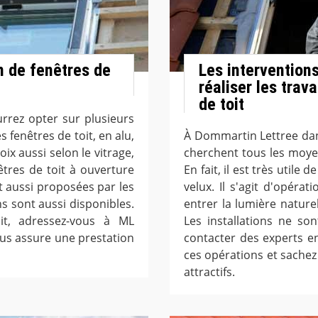
n de fenêtres de
Les intervention
réaliser les trav
de toit
urrez opter sur plusieurs
 fenêtres de toit, en alu,
À Dommartin Lettree dan
ix aussi selon le vitrage,
cherchent tous les moye
êtres de toit à ouverture
En fait, il est très utile
 aussi proposées par les
velux. Il s'agit d'opéra
ns sont aussi disponibles.
entrer la lumière naturel
it, adressez-vous à ML
Les installations ne son
ous assure une prestation
contacter des experts e
ces opérations et sachez 
attractifs.