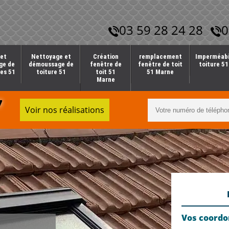
03 59 28 24 28
0
et
Nettoyage et
Création
remplacement
Imperméabi
ge de
démoussage de
fenêtre de
fenêtre de toit
toiture 5
es 51
toiture 51
toit 51
51 Marne
Marne
7
Voir nos réalisations
Vos coord