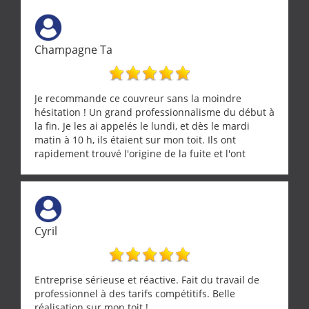
l’oiseau jusqu’à ce qu’il reprenne ses esprits et
puisse s’envoler. Après quoi il a procédé au
ramonage de notre insert avec dextérité et une
Champagne Ta
grande propreté, nous gratifiant également de
nombreux conseils concernant d’autres sujets. Un
entrepreneur comme on souhaite en rencontrer.
Encore un grand merci à lui.
Je recommande ce couvreur sans la moindre
hésitation ! Un grand professionnalisme du début à
la fin. Je les ai appelés le lundi, et dès le mardi
matin à 10 h, ils étaient sur mon toit. Ils ont
rapidement trouvé l'origine de la fuite et l'ont
réparée efficacement, le tout en un temps record.
Une équipe sérieuse, réactive et compétente. C'est
vraiment rassurant de pouvoir compter sur des
artisans aussi professionnels. Merci encore !
Cyril
Entreprise sérieuse et réactive. Fait du travail de
professionnel à des tarifs compétitifs. Belle
réalisation sur mon toit !