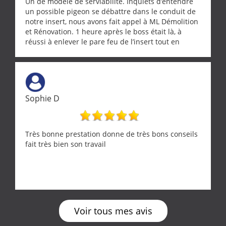
Un de modèle de serviabilité. Inquiets d’entendre
un possible pigeon se débattre dans le conduit de
notre insert, nous avons fait appel à ML Démolition
et Rénovation. 1 heure après le boss était là, à
réussi à enlever le pare feu de l’insert tout en
récupérant avec beaucoup de délicatesse une
tourterelle et s’est ensuite patiemment occupé de
l’oiseau jusqu’à ce qu’il reprenne ses esprits et
puisse s’envoler. Après quoi il a procédé au
ramonage de notre insert avec dextérité et une
Sophie D
grande propreté, nous gratifiant également de
nombreux conseils concernant d’autres sujets. Un
entrepreneur comme on souhaite en rencontrer.
Encore un grand merci à lui.
Très bonne prestation donne de très bons conseils
fait très bien son travail
Voir tous mes avis