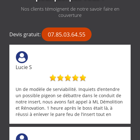
Nos clients témoignent de notre savoir faire en
couverture
07.85.03.64.55
Devis gratuit:
Lucie S
Un de modèle de serviabilité. Inquiets d’entendre
un possible pigeon se débattre dans le conduit de
notre insert, nous avons fait appel à ML Démolition
et Rénovation. 1 heure après le boss était là, à
réussi à enlever le pare feu de l’insert tout en
récupérant avec beaucoup de délicatesse une
tourterelle et s’est ensuite patiemment occupé de
l’oiseau jusqu’à ce qu’il reprenne ses esprits et
puisse s’envoler. Après quoi il a procédé au