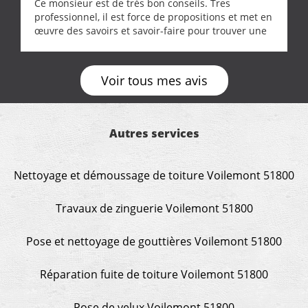
Ce monsieur est de très bon conseils. Tres
professionnel, il est force de propositions et met en
œuvre des savoirs et savoir-faire pour trouver une
solution a vos problèmes qui vous conviennent. Ça
demande de l écoute et de la considération, ce qui
ne se trouve que chez les pationnés de leur métier.
Voir tous mes avis
Merci a ce monsieur pour sa disponibilité
Autres services
Nettoyage et démoussage de toiture Voilemont 51800
Travaux de zinguerie Voilemont 51800
Pose et nettoyage de gouttières Voilemont 51800
Réparation fuite de toiture Voilemont 51800
Pose de velux Voilemont 51800