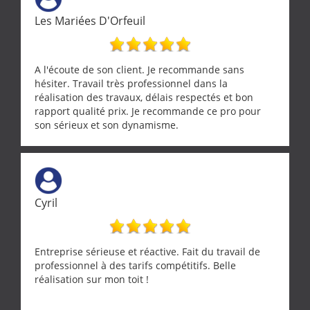
ramonage de notre insert avec dextérité et une
Les Mariées D'Orfeuil
grande propreté, nous gratifiant également de
nombreux conseils concernant d’autres sujets. Un
entrepreneur comme on souhaite en rencontrer.
Encore un grand merci à lui.
A l'écoute de son client. Je recommande sans
hésiter. Travail très professionnel dans la
réalisation des travaux, délais respectés et bon
rapport qualité prix. Je recommande ce pro pour
son sérieux et son dynamisme.
Cyril
Entreprise sérieuse et réactive. Fait du travail de
professionnel à des tarifs compétitifs. Belle
réalisation sur mon toit !