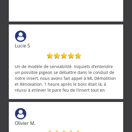
Lucie S
Un de modèle de serviabilité. Inquiets d’entendre
un possible pigeon se débattre dans le conduit de
notre insert, nous avons fait appel à ML Démolition
et Rénovation. 1 heure après le boss était là, à
réussi à enlever le pare feu de l’insert tout en
récupérant avec beaucoup de délicatesse une
tourterelle et s’est ensuite patiemment occupé de
l’oiseau jusqu’à ce qu’il reprenne ses esprits et
puisse s’envoler. Après quoi il a procédé au
ramonage de notre insert avec dextérité et une
Olivier M.
grande propreté, nous gratifiant également de
nombreux conseils concernant d’autres sujets. Un