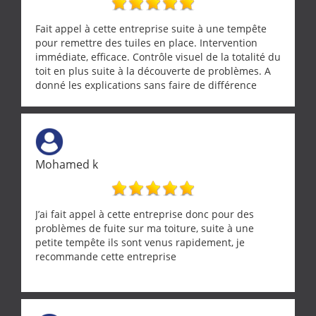
entrepreneur comme on souhaite en rencontrer.
Encore un grand merci à lui.
Fait appel à cette entreprise suite à une tempête
pour remettre des tuiles en place. Intervention
immédiate, efficace. Contrôle visuel de la totalité du
toit en plus suite à la découverte de problèmes. A
donné les explications sans faire de différence
entre nous deux. A recommander
Mohamed k
J’ai fait appel à cette entreprise donc pour des
problèmes de fuite sur ma toiture, suite à une
petite tempête ils sont venus rapidement, je
recommande cette entreprise