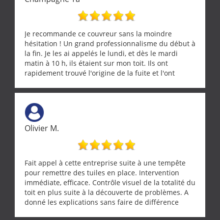
Je recommande ce couvreur sans la moindre
hésitation ! Un grand professionnalisme du début à
la fin. Je les ai appelés le lundi, et dès le mardi
matin à 10 h, ils étaient sur mon toit. Ils ont
rapidement trouvé l'origine de la fuite et l'ont
réparée efficacement, le tout en un temps record.
Une équipe sérieuse, réactive et compétente. C'est
vraiment rassurant de pouvoir compter sur des
artisans aussi professionnels. Merci encore !
Olivier M.
Fait appel à cette entreprise suite à une tempête
pour remettre des tuiles en place. Intervention
immédiate, efficace. Contrôle visuel de la totalité du
toit en plus suite à la découverte de problèmes. A
donné les explications sans faire de différence
entre nous deux. A recommander