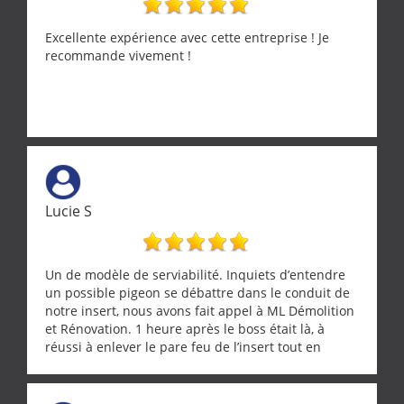
Excellente expérience avec cette entreprise ! Je
recommande vivement !
Lucie S
Un de modèle de serviabilité. Inquiets d’entendre
un possible pigeon se débattre dans le conduit de
notre insert, nous avons fait appel à ML Démolition
et Rénovation. 1 heure après le boss était là, à
réussi à enlever le pare feu de l’insert tout en
récupérant avec beaucoup de délicatesse une
tourterelle et s’est ensuite patiemment occupé de
l’oiseau jusqu’à ce qu’il reprenne ses esprits et