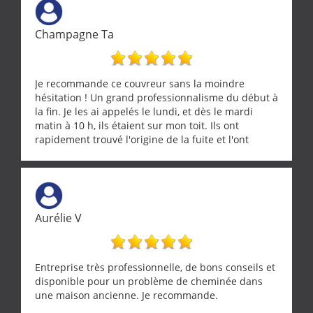
puisse s’envoler. Après quoi il a procédé au
ramonage de notre insert avec dextérité et une
Champagne Ta
grande propreté, nous gratifiant également de
nombreux conseils concernant d’autres sujets. Un
entrepreneur comme on souhaite en rencontrer.
Encore un grand merci à lui.
Je recommande ce couvreur sans la moindre
hésitation ! Un grand professionnalisme du début à
la fin. Je les ai appelés le lundi, et dès le mardi
matin à 10 h, ils étaient sur mon toit. Ils ont
rapidement trouvé l'origine de la fuite et l'ont
réparée efficacement, le tout en un temps record.
Une équipe sérieuse, réactive et compétente. C'est
vraiment rassurant de pouvoir compter sur des
artisans aussi professionnels. Merci encore !
Aurélie V
Entreprise très professionnelle, de bons conseils et
disponible pour un problème de cheminée dans
une maison ancienne. Je recommande.