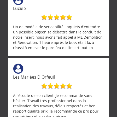
Lucie S
Un de modèle de serviabilité. Inquiets d’entendre
un possible pigeon se débattre dans le conduit de
notre insert, nous avons fait appel à ML Démolition
et Rénovation. 1 heure après le boss était là, à
réussi à enlever le pare feu de l’insert tout en
récupérant avec beaucoup de délicatesse une
tourterelle et s’est ensuite patiemment occupé de
l’oiseau jusqu’à ce qu’il reprenne ses esprits et
puisse s’envoler. Après quoi il a procédé au
ramonage de notre insert avec dextérité et une
Les Mariées D'Orfeuil
grande propreté, nous gratifiant également de
nombreux conseils concernant d’autres sujets. Un
entrepreneur comme on souhaite en rencontrer.
Encore un grand merci à lui.
A l'écoute de son client. Je recommande sans
hésiter. Travail très professionnel dans la
réalisation des travaux, délais respectés et bon
rapport qualité prix. Je recommande ce pro pour
son sérieux et son dynamisme.