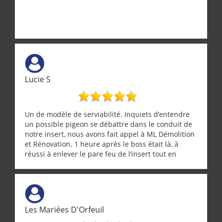
Lucie S
Un de modèle de serviabilité. Inquiets d’entendre
un possible pigeon se débattre dans le conduit de
notre insert, nous avons fait appel à ML Démolition
et Rénovation. 1 heure après le boss était là, à
réussi à enlever le pare feu de l’insert tout en
récupérant avec beaucoup de délicatesse une
tourterelle et s’est ensuite patiemment occupé de
l’oiseau jusqu’à ce qu’il reprenne ses esprits et
puisse s’envoler. Après quoi il a procédé au
ramonage de notre insert avec dextérité et une
Les Mariées D'Orfeuil
grande propreté, nous gratifiant également de