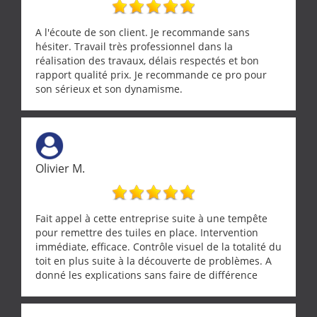
nombreux conseils concernant d’autres sujets. Un
entrepreneur comme on souhaite en rencontrer.
Encore un grand merci à lui.
A l'écoute de son client. Je recommande sans
hésiter. Travail très professionnel dans la
réalisation des travaux, délais respectés et bon
rapport qualité prix. Je recommande ce pro pour
son sérieux et son dynamisme.
Olivier M.
Fait appel à cette entreprise suite à une tempête
pour remettre des tuiles en place. Intervention
immédiate, efficace. Contrôle visuel de la totalité du
toit en plus suite à la découverte de problèmes. A
donné les explications sans faire de différence
entre nous deux. A recommander