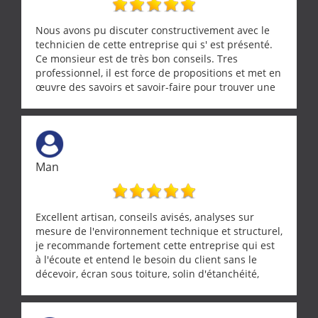
Nous avons pu discuter constructivement avec le
technicien de cette entreprise qui s' est présenté.
Ce monsieur est de très bon conseils. Tres
professionnel, il est force de propositions et met en
œuvre des savoirs et savoir-faire pour trouver une
solution a vos problèmes qui vous conviennent. Ça
demande de l écoute et de la considération, ce qui
ne se trouve que chez les pationnés de leur métier.
Merci a ce monsieur pour sa disponibilité
Man
Excellent artisan, conseils avisés, analyses sur
mesure de l'environnement technique et structurel,
je recommande fortement cette entreprise qui est
à l'écoute et entend le besoin du client sans le
décevoir, écran sous toiture, solin d'étanchéité,
realignement d'une pergola, dalle sous
récupérateur d'eau, tout a été parfaitement mis en
œuvre sans besoin d'y revenir. confiance assurée.