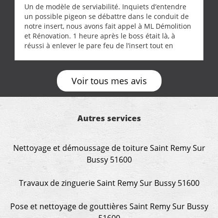
Un de modèle de serviabilité. Inquiets d’entendre
un possible pigeon se débattre dans le conduit de
notre insert, nous avons fait appel à ML Démolition
et Rénovation. 1 heure après le boss était là, à
réussi à enlever le pare feu de l’insert tout en
récupérant avec beaucoup de délicatesse une
tourterelle et s’est ensuite patiemment occupé de
l’oiseau jusqu’à ce qu’il reprenne ses esprits et
Voir tous mes avis
puisse s’envoler. Après quoi il a procédé au
ramonage de notre insert avec dextérité et une
grande propreté, nous gratifiant également de
nombreux conseils concernant d’autres sujets. Un
Autres services
entrepreneur comme on souhaite en rencontrer.
Encore un grand merci à lui.
Nettoyage et démoussage de toiture Saint Remy Sur
Bussy 51600
Travaux de zinguerie Saint Remy Sur Bussy 51600
Pose et nettoyage de gouttières Saint Remy Sur Bussy
51600