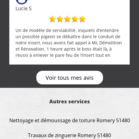
Lucie S
Un de modèle de serviabilité. Inquiets d’entendre
un possible pigeon se débattre dans le conduit de
notre insert, nous avons fait appel à ML Démolition
et Rénovation. 1 heure après le boss était là, à
réussi à enlever le pare feu de l’insert tout en
récupérant avec beaucoup de délicatesse une
tourterelle et s’est ensuite patiemment occupé de
l’oiseau jusqu’à ce qu’il reprenne ses esprits et
Voir tous mes avis
puisse s’envoler. Après quoi il a procédé au
ramonage de notre insert avec dextérité et une
grande propreté, nous gratifiant également de
nombreux conseils concernant d’autres sujets. Un
Autres services
entrepreneur comme on souhaite en rencontrer.
Encore un grand merci à lui.
Nettoyage et démoussage de toiture Romery 51480
Travaux de zinguerie Romery 51480