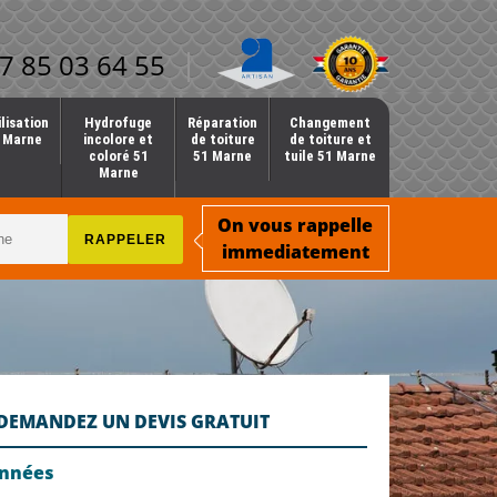
7 85 03 64 55
lisation
Hydrofuge
Réparation
Changement
1 Marne
incolore et
de toiture
de toiture et
coloré 51
51 Marne
tuile 51 Marne
Marne
On vous rappelle
immediatement
DEMANDEZ UN DEVIS GRATUIT
onnées