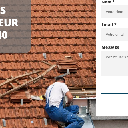
Nom *
LS
EUR
Email *
40
Message