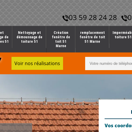
03 59 28 24 28
0
et
Nettoyage et
Création
remplacement
Imperméabi
ge de
démoussage de
fenêtre de
fenêtre de toit
toiture 5
es 51
toiture 51
toit 51
51 Marne
Marne
7
Voir nos réalisations
Vos coord