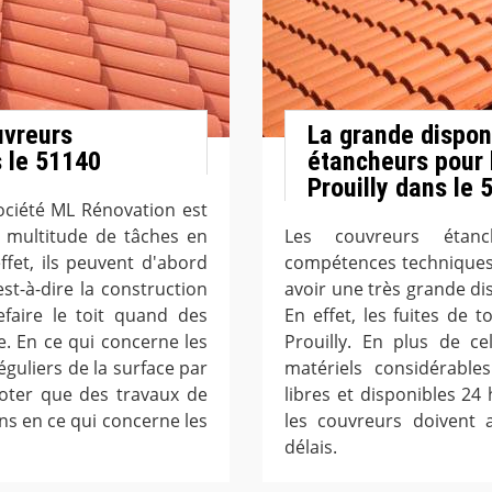
uvreurs
La grande dispon
s le 51140
étancheurs pour l
Prouilly dans le 
société ML Rénovation est
 multitude de tâches en
Les couvreurs étanc
ffet, ils peuvent d'abord
compétences techniques 
est-à-dire la construction
avoir une très grande dis
refaire le toit quand des
En effet, les fuites de t
. En ce qui concerne les
Prouilly. En plus de c
réguliers de la surface par
matériels considérables
noter que des travaux de
libres et disponibles 24 
ans en ce qui concerne les
les couvreurs doivent 
délais.