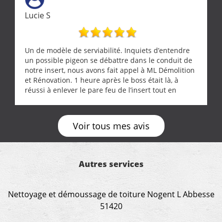
Lucie S
Un de modèle de serviabilité. Inquiets d’entendre
un possible pigeon se débattre dans le conduit de
notre insert, nous avons fait appel à ML Démolition
et Rénovation. 1 heure après le boss était là, à
réussi à enlever le pare feu de l’insert tout en
récupérant avec beaucoup de délicatesse une
tourterelle et s’est ensuite patiemment occupé de
l’oiseau jusqu’à ce qu’il reprenne ses esprits et
Voir tous mes avis
puisse s’envoler. Après quoi il a procédé au
ramonage de notre insert avec dextérité et une
grande propreté, nous gratifiant également de
nombreux conseils concernant d’autres sujets. Un
Autres services
entrepreneur comme on souhaite en rencontrer.
Encore un grand merci à lui.
Nettoyage et démoussage de toiture Nogent L Abbesse
51420