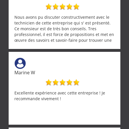
Nous avons pu discuter constructivement avec le
technicien de cette entreprise qui s' est présenté.
Ce monsieur est de très bon conseils. Tres
professionnel, il est force de propositions et met en
œuvre des savoirs et savoir-faire pour trouver une
solution a vos problèmes qui vous conviennent. Ça
demande de l écoute et de la considération, ce qui
ne se trouve que chez les pationnés de leur métier.
Merci a ce monsieur pour sa disponibilité
Marine W
Excellente expérience avec cette entreprise ! Je
recommande vivement !