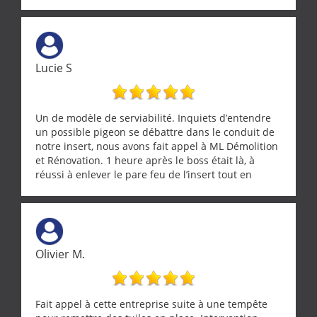
Lucie S
Un de modèle de serviabilité. Inquiets d’entendre
un possible pigeon se débattre dans le conduit de
notre insert, nous avons fait appel à ML Démolition
et Rénovation. 1 heure après le boss était là, à
réussi à enlever le pare feu de l’insert tout en
récupérant avec beaucoup de délicatesse une
tourterelle et s’est ensuite patiemment occupé de
l’oiseau jusqu’à ce qu’il reprenne ses esprits et
puisse s’envoler. Après quoi il a procédé au
ramonage de notre insert avec dextérité et une
Olivier M.
grande propreté, nous gratifiant également de
nombreux conseils concernant d’autres sujets. Un
entrepreneur comme on souhaite en rencontrer.
Encore un grand merci à lui.
Fait appel à cette entreprise suite à une tempête