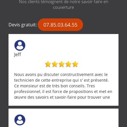
Nos clients témoignent de notre savoir faire en
couverture
07.85.03.64.55
Devis gratuit:
Jeff
Nous avons pu discuter constructivement avec le
technicien de cette entreprise qui s' est présenté.
Ce monsieur est de très bon conseils. Tres
professionnel, il est force de propositions et met en
œuvre des savoirs et savoir-faire pour trouver une
solution a vos problèmes qui vous conviennent. Ça
demande de l écoute et de la considération, ce qui
ne se trouve que chez les pationnés de leur métier.
Merci a ce monsieur pour sa disponibilité