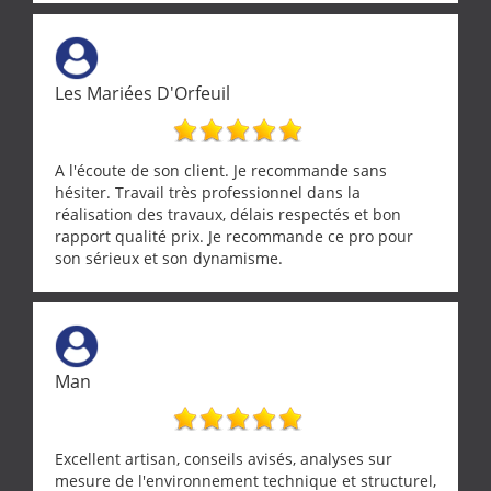
tourterelle et s’est ensuite patiemment occupé de
l’oiseau jusqu’à ce qu’il reprenne ses esprits et
puisse s’envoler. Après quoi il a procédé au
ramonage de notre insert avec dextérité et une
Les Mariées D'Orfeuil
grande propreté, nous gratifiant également de
nombreux conseils concernant d’autres sujets. Un
entrepreneur comme on souhaite en rencontrer.
Encore un grand merci à lui.
A l'écoute de son client. Je recommande sans
hésiter. Travail très professionnel dans la
réalisation des travaux, délais respectés et bon
rapport qualité prix. Je recommande ce pro pour
son sérieux et son dynamisme.
Man
Excellent artisan, conseils avisés, analyses sur
mesure de l'environnement technique et structurel,