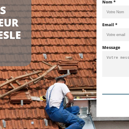
Nom *
LS
EUR
Email *
ESLE
Message