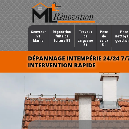
Couvreur
Réparation
Travaux
Pose
Pose 
51
fuite de
de
de
nettoya
Marne
toiture 51
zinguerie
velux
gouttièr
51
51
DÉPANNAGE INTEMPÉRIE 24/24 7/
INTERVENTION RAPIDE