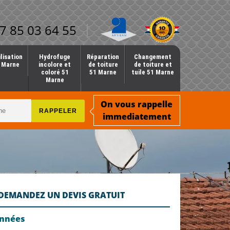
7 85 03 64 55
lisation
Hydrofuge
Réparation
Changement
1 Marne
incolore et
de toiture
de toiture et
coloré 51
51 Marne
tuile 51 Marne
Marne
On vous rappelle
immediatement
DEMANDEZ UN DEVIS GRATUIT
onnées