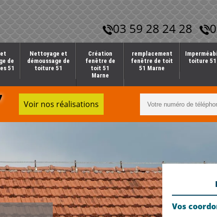
03 59 28 24 28
0
et
Nettoyage et
Création
remplacement
Imperméabi
ge de
démoussage de
fenêtre de
fenêtre de toit
toiture 5
es 51
toiture 51
toit 51
51 Marne
Marne
7
Voir nos réalisations
Vos coord