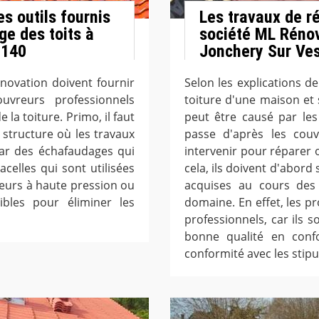
s outils fournis
Les travaux de ré
ge des toits à
société ML Rénov
1140
Jonchery Sur Ves
ovation doivent fournir
Selon les explications de
uvreurs professionnels
toiture d'une maison et
 la toiture. Primo, il faut
peut être causé par les
 structure où les travaux
passe d'après les couvr
par des échafaudages qui
intervenir pour réparer o
nacelles qui sont utilisées
cela, ils doivent d'abord
yeurs à haute pression ou
acquises au cours des 
ibles pour éliminer les
domaine. En effet, les pr
professionnels, car ils s
bonne qualité en conf
conformité avec les stipu